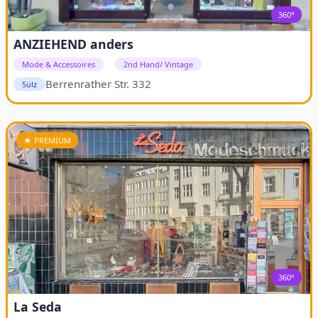
360°
ANZIEHEND anders
Mode & Accessoires
2nd Hand/ Vintage
Berrenrather Str. 332
Sülz
★ PREMIUM
360°
La Seda