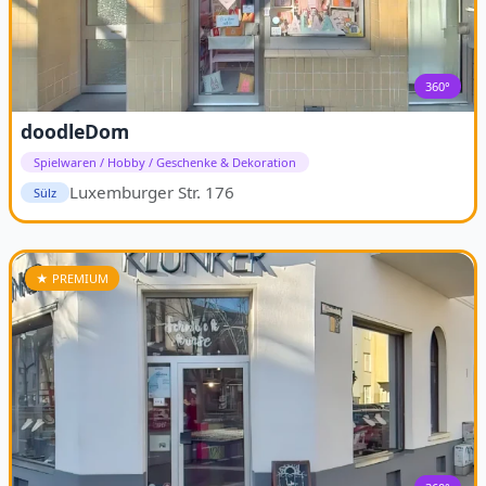
360°
doodleDom
Spielwaren / Hobby / Geschenke & Dekoration
Luxemburger Str. 176
Sülz
★ PREMIUM