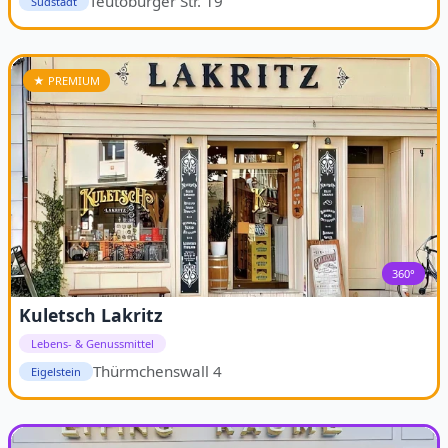
Teutoburger Str. 19
Südstadt
★ PREMIUM
360°
Kuletsch Lakritz
Lebens- & Genussmittel
Thürmchenswall 4
Eigelstein