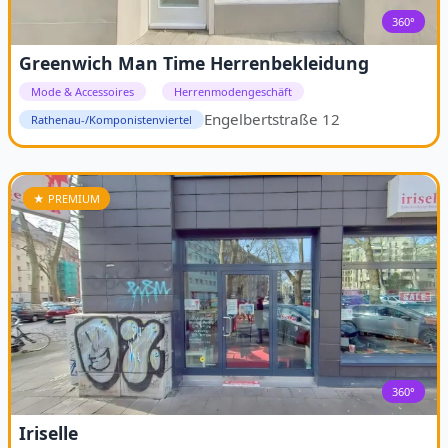
360°
Greenwich Man Time Herrenbekleidung
Mode & Accessoires
Herrenmodengeschäft
Engelbertstraße 12
Rathenau-/Komponistenviertel
★ PREMIUM
360°
Iriselle