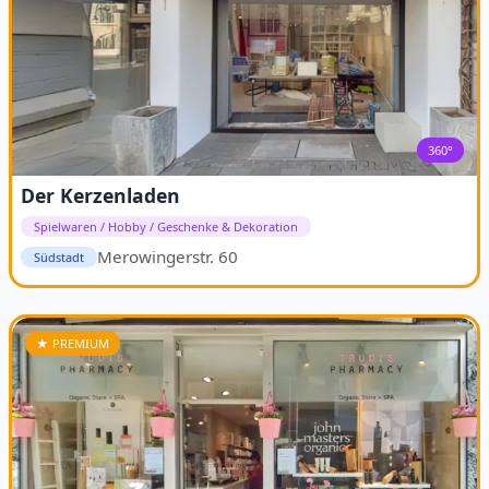
360°
Der Kerzenladen
Spielwaren / Hobby / Geschenke & Dekoration
Merowingerstr. 60
Südstadt
★ PREMIUM