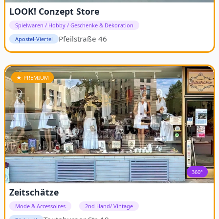
LOOK! Conzept Store
Spielwaren / Hobby / Geschenke & Dekoration
Pfeilstraße 46
Apostel-Viertel
★ PREMIUM
360°
Zeitschätze
Mode & Accessoires
2nd Hand/ Vintage