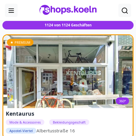
1124 von 1124 Geschäften
★ PREMIUM
360°
Kentaurus
Mode & Accessoires
Bekleidungsgeschäft
Albertusstraße 16
Apostel-Viertel