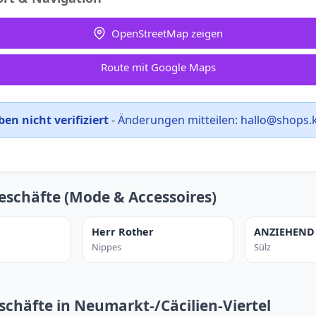
OpenStreetMap zeigen
Route mit Google Maps
en nicht verifiziert
-
Änderungen mitteilen:
hallo@shops.
eschäfte (Mode & Accessoires)
Herr Rother
ANZIEHEND 
Nippes
Sülz
schäfte in Neumarkt-/Cäcilien-Viertel