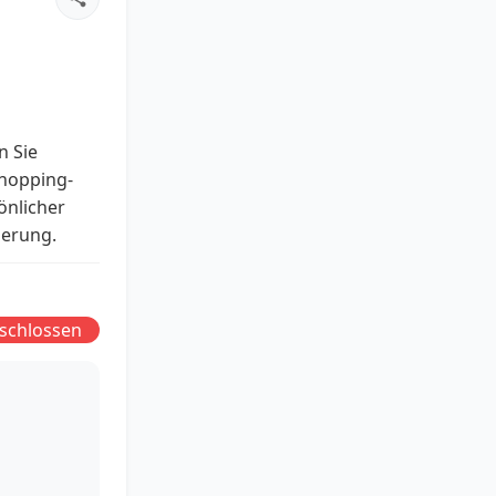
n Sie
Shopping-
önlicher
ierung.
schlossen