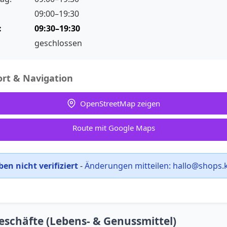
09:00–19:30
:
09:30–19:30
geschlossen
rt & Navigation
OpenStreetMap zeigen
Route mit Google Maps
en nicht verifiziert
-
Änderungen mitteilen:
hallo@shops.
eschäfte (Lebens- & Genussmittel)