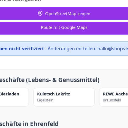
OpenStreetMap zeigen
Route mit Google Maps
en nicht verifiziert
-
Änderungen mitteilen:
hallo@shops.
eschäfte (Lebens- & Genussmittel)
 Bierladen
Kuletsch Lakritz
REWE Aache
Eigelstein
Braunsfeld
schäfte in Ehrenfeld