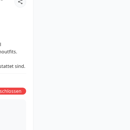
l
outfits.
attet sind.
schlossen