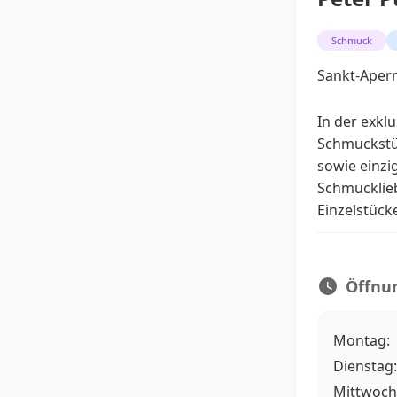
Schmuck
Sankt-Apern
In der exkl
Schmuckstüc
sowie einzi
Schmucklieb
Einzelstück
Öffnu
Montag:
Dienstag:
Mittwoch