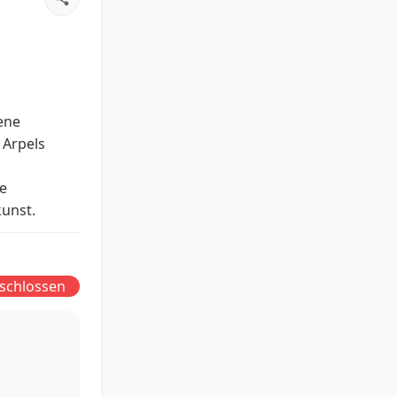
ene
 Arpels
e
unst.
schlossen