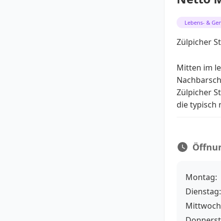
Lebens- & Gen
Zülpicher S
Mitten im l
Nachbarscha
Zülpicher S
die typisch
Öffnu
Montag:
Dienstag:
Mittwoch
Donnerst