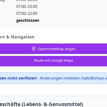
07:00–22:00
07:00–22:00
:
geschlossen
rt & Navigation
OpenStreetMap zeigen
Route mit Google Maps
en nicht verifiziert
-
Änderungen mitteilen:
hallo@shops.
eschäfte (Lebens- & Genussmittel)