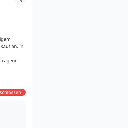
tigem
auf an. In
etragener
schlossen