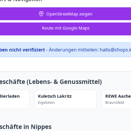
OpenStreetMap zeigen
Route mit Google Maps
en nicht verifiziert
-
Änderungen mitteilen:
hallo@shops.
eschäfte (Lebens- & Genussmittel)
 Bierladen
Kuletsch Lakritz
REWE Aache
Eigelstein
Braunsfeld
schäfte in Nippes