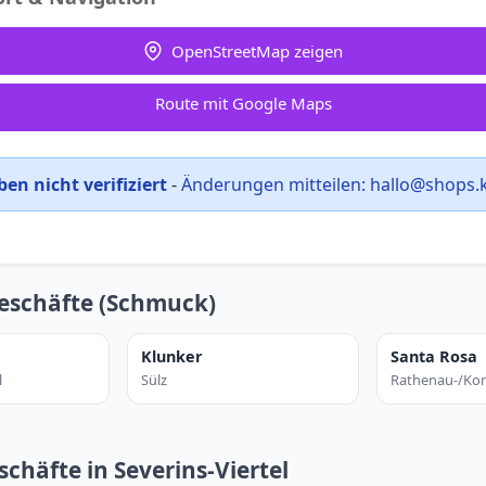
OpenStreetMap zeigen
Route mit Google Maps
en nicht verifiziert
-
Änderungen mitteilen:
hallo@shops.
eschäfte (Schmuck)
Klunker
Santa Rosa
l
Sülz
Rathenau-/Kom
chäfte in Severins-Viertel