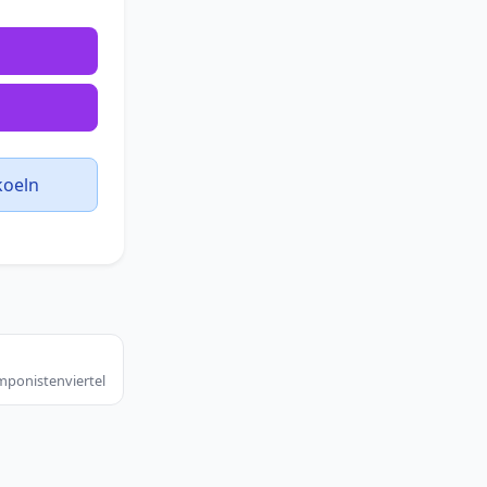
koeln
ponistenviertel