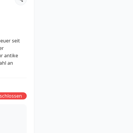
euer seit
er
r antike
ahl an
schlossen