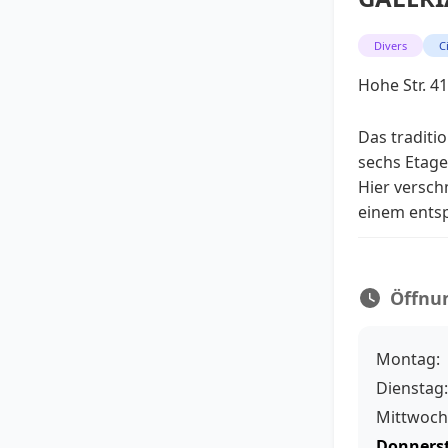
Divers
C
Hohe Str. 4
Das traditi
sechs Etage
Hier versch
einem entsp
Öffnu
Montag:
Dienstag:
Mittwoch
Donners