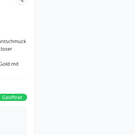
mantschmuck
tloser
Gold mit
Geöffnet