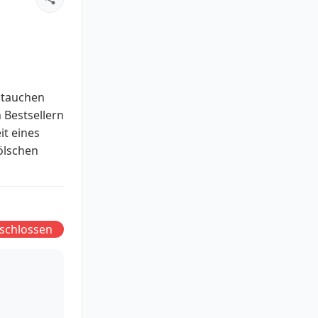
 tauchen
 Bestsellern
it eines
ölschen
schlossen