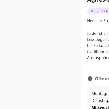
Bücher & Sch
Neusser Str
In der cha
Lesebegeist
bis zu köls
traditionel
Atmosphäre 
Öffnu
Montag:
Dienstag:
Mittwoc